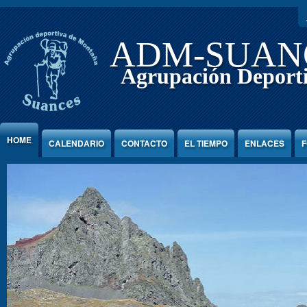
Jump to Content
ADM-SUAN
Agrupación Deport
HOME
CALENDARIO
CONTACTO
EL TIEMPO
ENLACES
F