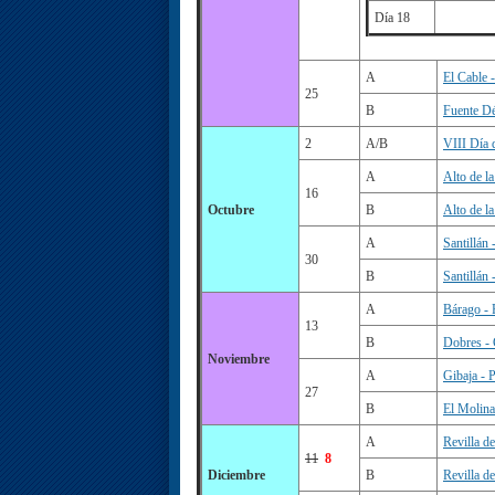
Día 18
A
El Cable 
25
B
Fuente Dé
2
A/B
VIII Día
A
Alto de l
16
Octubre
B
Alto de l
A
Santillán
30
B
Santillán
A
Bárago - 
13
B
Dobres - 
Noviembre
A
Gibaja - P
27
B
El Molina
A
Revilla d
11
8
Diciembre
B
Revilla d