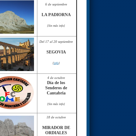
6 de septiembre
LA PADIORNA
[Sin más info]
Del 17 al 20 septiembre
SEGOVIA
[
info
]
4 de octubre
Día de los
Senderos de
Cantabria
[Sin más info]
18 de octubre
MIRADOR DE
ORDIALES