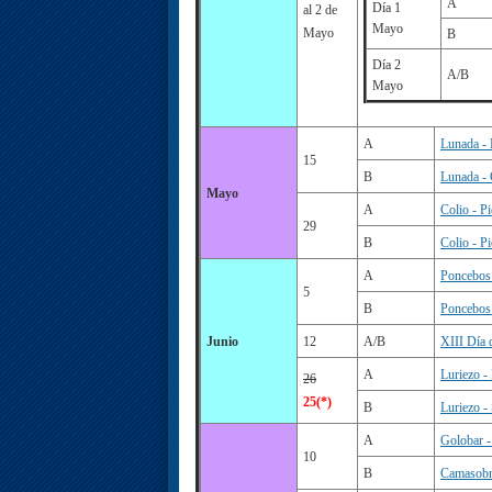
A
Día 1
al 2 de
Mayo
Mayo
B
Día 2
A/B
Mayo
A
Lunada - 
15
B
Lunada - 
Mayo
A
Colio - Pi
29
B
Colio - P
A
Poncebos 
5
B
Poncebos 
Junio
12
A/B
XIII Día
A
Luriezo -
26
25(*)
B
Luriezo -
A
Golobar -
10
B
Camasobr