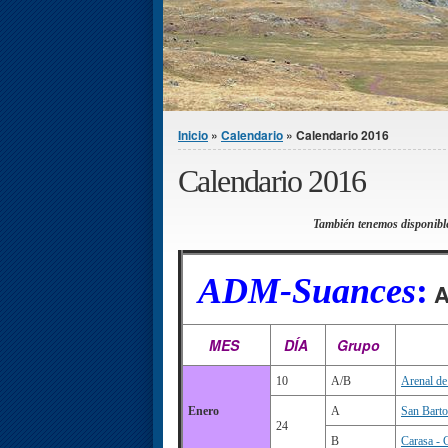
Se encuentra usted aquí
Inicio
»
Calendario
» Calendario 2016
Calendario 2016
También tenemos disponible
ADM-Suances
:
A
MES
DÍA
Grupo
10
A/B
Arenal de
Enero
A
San Barto
24
B
Carasa - 