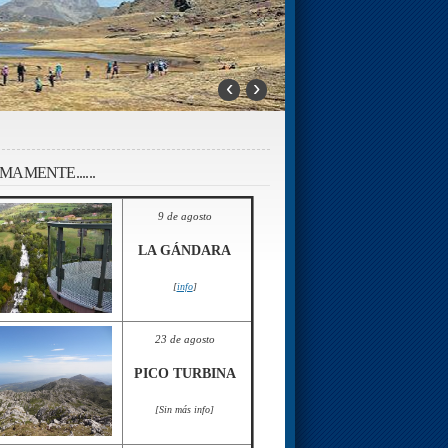
‹
›
MAMENTE......
9 de agosto
LA GÁNDARA
[
info
]
23 de agosto
PICO TURBINA
[Sin más info]