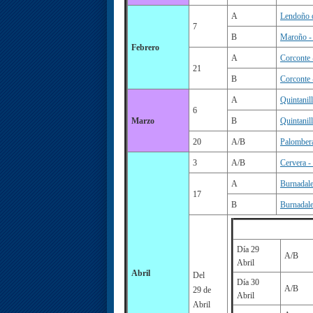
A
Lendoño d
7
B
Maroño - 
Febrero
A
Corconte 
21
B
Corconte 
A
Quintanil
6
Marzo
B
Quintanil
20
A/B
Palomber
3
A/B
Cervera -
A
Burnadal
17
B
Burnadale
Día 29
A/B
Abril
Abril
Del
Día 30
A/B
29 de
Abril
Abril