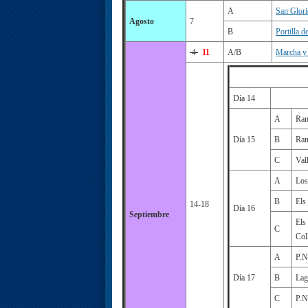
A
San Glori
Agosto
7
B
Portilla d
4
11
A/B
Marcha y
Día 14
A
Ran
Día 15
B
Ran
C
Val
A
Los
B
Els
14-18
Día 16
Septiembre
Els
C
Col
A
P.N
Día 17
B
Lag
C
P.N