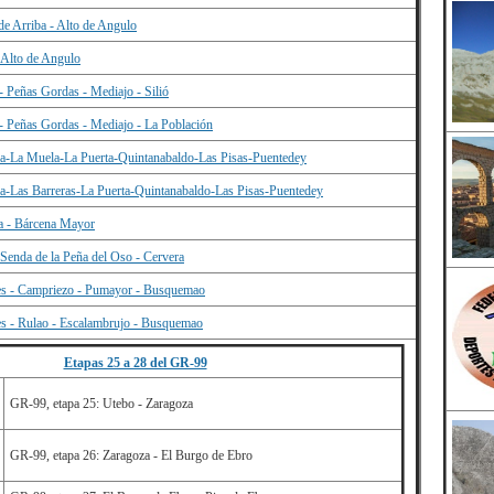
e Arriba - Alto de Angulo
Alto de Angulo
- Peñas Gordas - Mediajo - Silió
- Peñas Gordas - Mediajo - La Población
la-La Muela-La Puerta-Quintanabaldo-Las Pisas-Puentedey
la-Las Barreras-La Puerta-Quintanabaldo-Las Pisas-Puentedey
a - Bárcena Mayor
 Senda de la Peña del Oso - Cervera
es - Campriezo - Pumayor - Busquemao
s - Rulao - Escalambrujo - Busquemao
Etapas 25 a 28 del GR-99
GR-99, etapa 25: Utebo - Zaragoza
GR-99, etapa 26: Zaragoza - El Burgo de Ebro