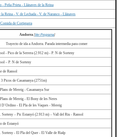
o - Peña Prieta - Llánaves de la Reina
e la Reina - V. de Lechada - V. de Naranco - Llánaves
 Comida de Cortiguera
Andorra
[
Ver Programa
]
Trayecto de ida a Andorra. Parada intermedia para comer
sol - Pico de la Serrera (2.912 m) - P. N de Sorteny
sol – P. N de Sorteny
le de Ransol
 3 Picos de Casamanya (2751m)
 Plans de Mereig - Casamanya Sur
 Plans de Mereig - El Bony de les Neres
l D´Ordino - El Pla de les Vaques - Mereig
. Sorteny – Pic Estanyó (2.913 m) – Vall del Riu - Ransol
o de Estanyó
. Sorteny - El Pla del Quer - El Valle de Rialp