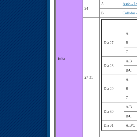
A
Asón - La
24
B
Collados 
A
Día 27
B
C
Julio
A/B
Día 28
B/C
27-31
A
Día 29
B
C
A/B
Día 30
B/C
Día 31
A/B/C