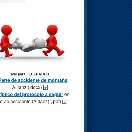
Solo para FEDERADOS:
Parte de accidente de montaña
Allianz (.docx) [
+
]
ríptico del protocolo a seguir
en
o de accidente (Allianz) (.pdf) [
+
]