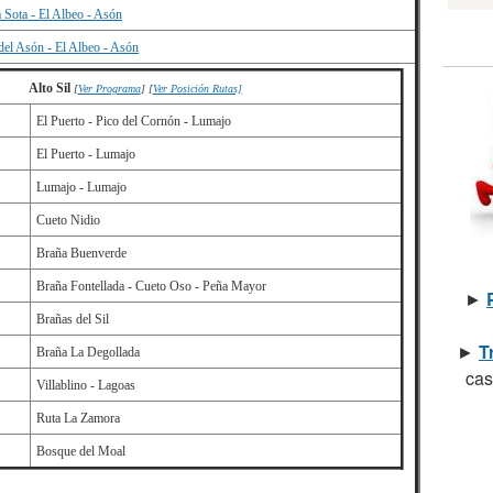
 Sota - El Albeo - Asón
del Asón - El Albeo - Asón
Alto Sil
[
Ver Programa
] [
Ver Posición Rutas]
El Puerto - Pico del Cornón - Lumajo
El Puerto - Lumajo
Lumajo - Lumajo
Cueto Nidio
Braña Buenverde
Braña Fontellada - Cueto Oso - Peña Mayor
►
Brañas del Sil
►
T
Braña La Degollada
cas
Villablino - Lagoas
Ruta La Zamora
Bosque del Moal