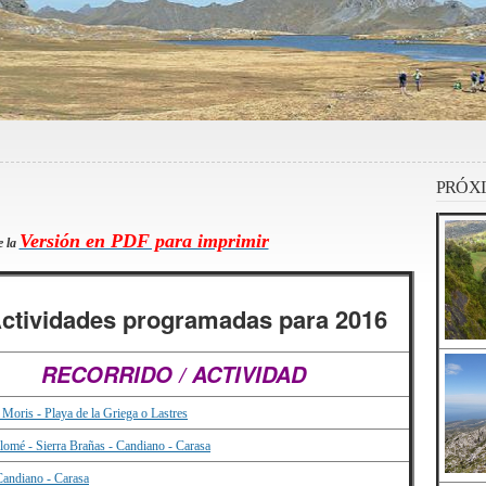
PRÓXI
Versión en PDF para imprimir
 la
ctividades programadas para 2016
RECORRIDO / ACTIVIDAD
 Moris - Playa de la Griega o Lastres
lomé - Sierra Brañas - Candiano - Carasa
Candiano - Carasa