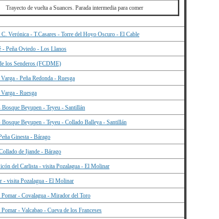
Trayecto de vuelta a Suances. Parada intermedia para comer
- C. Verónica - T.Casares - Torre del Hoyo Oscuro - El Cable
 - Peña Oviedo - Los Llanos
 de los Senderos (FCDME)
a Varga - Peña Redonda - Ruesga
a Varga - Ruesga
 - Bosque Beyupen - Teyeu - Santillán
 - Bosque Beyupen - Teyeu - Collado Balleya - Santillán
Peña Ginesta - Bárago
Collado de Ijande - Bárago
icón del Carlista - visita Pozalagua - El Molinar
r - visita Pozalagua - El Molinar
e Pomar - Covalagua - Mirador del Toro
e Pomar - Valcabao - Cueva de los Franceses