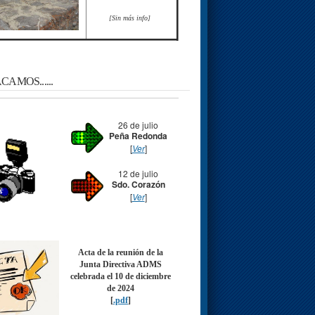
[Sin más info]
AMOS......
26 de julio
Peña Redonda
[
Ver
]
12 de julio
Sdo. Corazón
[
Ver
]
Acta de la reunión de la
Junta Directiva ADMS
celebrada el 10 de diciembre
de 2024
[
.pdf
]