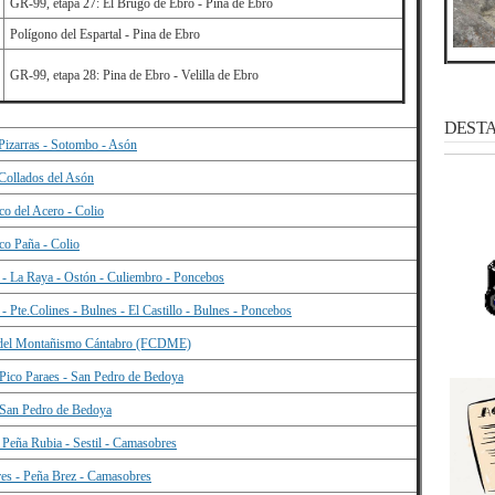
GR-99, etapa 27: El Brugo de Ebro - Pina de Ebro
Polígono del Espartal - Pina de Ebro
GR-99, etapa 28: Pina de Ebro - Velilla de Ebro
DESTAC
Pizarras - Sotombo - Asón
Collados del Asón
co del Acero - Colio
ico Paña - Colio
- La Raya - Ostón - Culiembro - Poncebos
- Pte.Colines - Bulnes - El Castillo - Bulnes - Poncebos
 del Montañismo Cántabro (FCDME)
 Pico Paraes - San Pedro de Bedoya
 San Pedro de Bedoya
 Peña Rubia - Sestil - Camasobres
es - Peña Brez - Camasobres