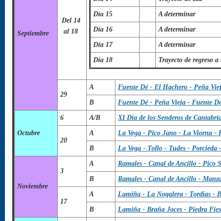
Día 15
A determinar
Del 14
Día 16
A determinar
al 18
Septiembre
Día 17
A determinar
Día 18
Trayecto de regreso a
A
Fuente Dé - El Hachero - Peña Vie
29
B
Fuente Dé - Peña Vieja - Fuente Dé
6
A/B
XI Día de los Senderos de Cantab
Octubre
A
La Vega - Pico Jano - La Viorna - 
20
B
La Vega - Tollo - Tudes - Porcieda 
A
Ramales - Canal de Ancillo - Pico 
3
B
Ramales - Canal de Ancillo - Manz
Noviembre
A
Lamiña - La Nogalera - Tordías - 
17
B
Lamiña - Braña Joces - Piedra Fiest