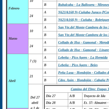
10
B
Rubalcaba - La Ballosera - Mirone
Febrero
A
N621(k168,9)-Cuñaba-Juraco-PCer
24
B
N621(k168,9) - Cuñaba - Robriguer
A
San Vte.del Monte-Cambera de los 
10
B
San Vte.del Monte-Cambera de los
Marzo
A
Collado de Hoz - Gamonal - Merod
24
B
Collado de Hoz - Gamonal - Linare
A
Lebeña - Pico Agero - La Hermida
7 (3)
B
Lebeña - Pico Agero - Bejes
A
Peña Lusa - Hondojón - Collados d
21
B
Cdos. Asón - Hondojón - Cabaña Po
Abril
Camino del Ebro: Etapas 3
Día 27
A/B
Trayecto de Ida
Del 27
abril
Día 28
A/B
Et. 37: Almatret -
a 1 de