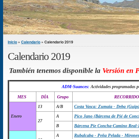
Se encuentra usted aquí
Inicio
»
Calendario
» Calendario 2019
Calendario 2019
También tenemos disponible la
Versión en 
ADM-Suances:
Actividades programadas 
MES
DÍA
Grupo
RECORRIDO 
13
A/B
Costa Vasca: Zumaia - Deba (Guip
Enero
A
Pico Jano (Bárcena de Pié de Conc
27
B
Bárcena Pie Concha-Camino Real-
A
Rubalcaba - Peña Pelada - Mirones