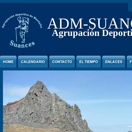
Jump to Content
ADM-SUAN
Agrupación Deport
HOME
CALENDARIO
CONTACTO
EL TIEMPO
ENLACES
F