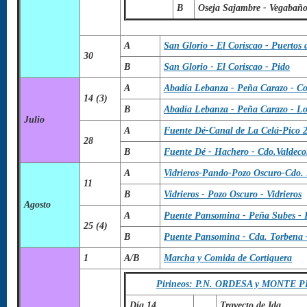
B
Oseja Sajambre - Vegabaño
A
San Glorio - El Coriscao - Puertos 
30
B
San Glorio - El Coriscao - Pido
A
Abadía Lebanza - Peña Carazo - Co
14 (3)
B
Abadía Lebanza - Peña Carazo - Lo
Julio
A
Fuente Dé-Canal de La Celá-Pico 2
28
B
Fuente Dé - Hachero - Cdo.Valdecor
A
Vidrieros-Pando-Pozo Oscuro-Cdo. H
11
B
Vidrieros - Pozo Oscuro - Vidrieros
Agosto
A
Puente Pansomina - Peña Subes - 
25 (4)
B
Puente Pansomina - Cda. Torbena -
1
A/B
Marcha y Comida de Cortiguera
Pirineos: P.N. ORDESA y MONTE PE
Día 14
Trayecto de Ida