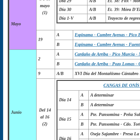
Día 29
A/B
Et. 38: Flix - Mó
mayo
Día 30
A/B
Et. 39: Móra D'Eb
(1)
Día 1-V
A/B
Trayecto de regre
Mayo
A
Espinama - Cumbre Avenas - Pico E
19
B
Espinama - Cumbre Avenas - Fuent
A
Cardaño de Arriba - Pico Murcia -
2
B
Cardaño de Arriba - Pozo Lomas - 
9
A/B
XVI Día del Montañismo Cántabr
CANGAS DE ONÍS (
A
A determinar
Día 14
B
A determinar
Del 14
Junio
A
Pte. Pansomina - Peña Sub
al 16
Día 15
(2)
B
Pte. Pansomina - Cdo. Tor
A
Oseja Sajambre - Presa La
Día 16