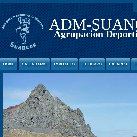
Jump to Content
ADM-SUAN
Agrupación Deport
HOME
CALENDARIO
CONTACTO
EL TIEMPO
ENLACES
F