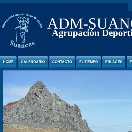
Jump to Content
ADM-SUAN
Agrupación Deport
HOME
CALENDARIO
CONTACTO
EL TIEMPO
ENLACES
F