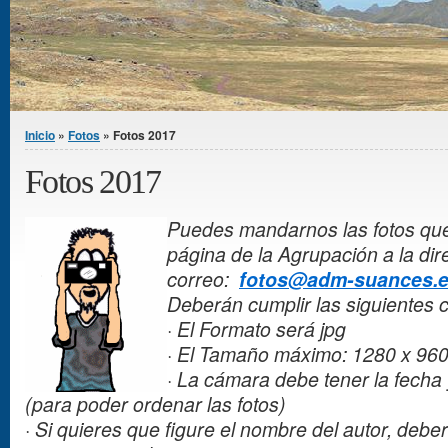
Se encuentra usted aquí
Inicio
»
Fotos
» Fotos 2017
Fotos 2017
Puedes mandarnos las fotos que
página de la Agrupación a la dir
correo:
fotos@adm-suances.
Deberán cumplir las siguientes c
· El Formato será jpg
·
El Tamaño máximo: 1280 x 96
·
La cámara debe tener la fecha 
(para poder ordenar las fotos)
·
Si quieres que figure el nombre del autor, deber