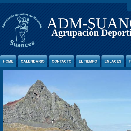
Jump to Content
ADM-SUAN
Agrupación Deport
HOME
CALENDARIO
CONTACTO
EL TIEMPO
ENLACES
F