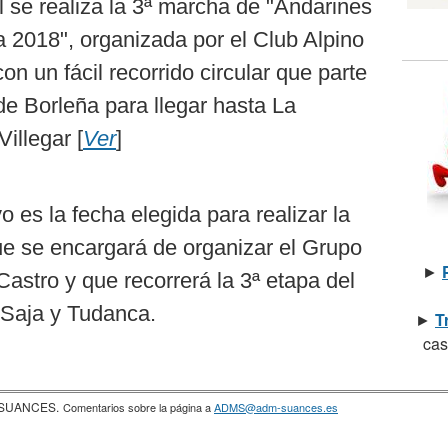
l se realiza la 3ª marcha de "Andarines
a 2018", organizada por el Club Alpino
con un fácil recorrido circular que parte
de Borleña para llegar hasta La
illegar [
Ver
]
 es la fecha elegida para realizar la
e se encargará de organizar el Grupo
►
astro y que recorrerá la 3ª etapa del
Saja y Tudanca.
►
T
cas
a SUANCES.
Comentarios sobre la página a
ADMS@adm-suances.es