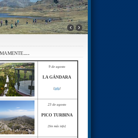
‹
›
MAMENTE......
9 de agosto
LA GÁNDARA
[
info
]
23 de agosto
PICO TURBINA
[Sin más info]