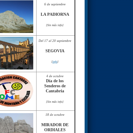
6 de septiembre
LA PADIORNA
[Sin más info]
Del 17 al 20 septiembre
SEGOVIA
[
info
]
4 de octubre
Día de los
Senderos de
Cantabria
[Sin más info]
18 de octubre
MIRADOR DE
ORDIALES