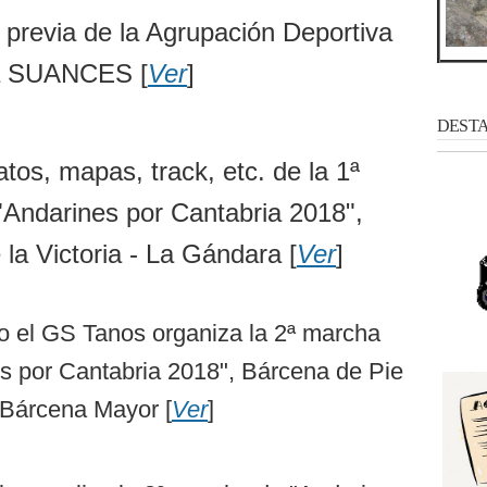
 previa de la Agrupación Deportiva
a SUANCES [
Ver
]
DESTAC
tos, mapas, track, etc. de la 1ª
Andarines por Cantabria 2018",
la Victoria - La Gándara [
Ver
]
o el GS Tanos organiza la 2ª marcha
s por Cantabria 2018", Bárcena de Pie
 Bárcena Mayor [
Ver
]