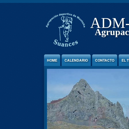
Jump to Content
ADM
Agrupac
HOME
CALENDARIO
CONTACTO
EL 