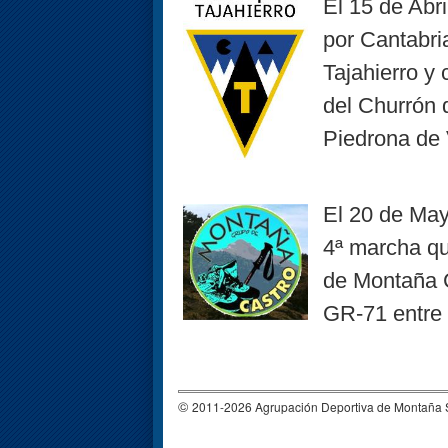
El 15 de Abri
por Cantabri
Tajahierro y 
del Churrón 
Piedrona de V
El 20 de Mayo
4ª marcha qu
de Montaña C
GR-71 entre 
©
2011-2026 Agrupación Deportiva de Montañ