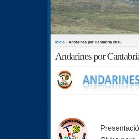
Se encuentra usted aquí
Inicio
» Andarines por Cantabria 2018
Andarines por Cantabri
Presentació