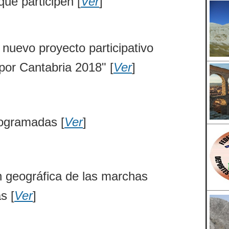
que participen [
Ver
]
 nuevo proyecto participativo
por Cantabria 2018" [
Ver
]
ogramadas [
Ver
]
n geográfica de las marchas
s [
Ver
]