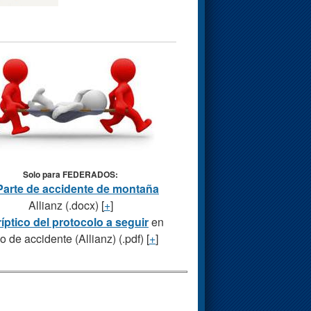
Solo para FEDERADOS:
Parte de accidente de montaña
Allianz (.docx) [
+
]
ríptico del protocolo a seguir
en
o de accidente (Allianz) (.pdf) [
+
]