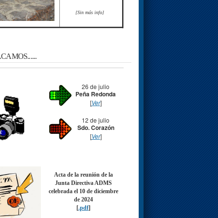
[Sin más info]
AMOS......
26 de julio
Peña Redonda
[
Ver
]
12 de julio
Sdo. Corazón
[
Ver
]
Acta de la reunión de la
Junta Directiva ADMS
celebrada el 10 de diciembre
de 2024
[
.pdf
]