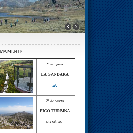
‹
›
MAMENTE......
9 de agosto
LA GÁNDARA
[
info
]
23 de agosto
PICO TURBINA
[Sin más info]