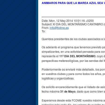
ANIMAROS PARA QUE LA MAREA AZUL SEA V
Date: Mon, 12 May 2014 10:01:16 +0200
Subject: XI DIA DEL MONTAÑISMO CANTABRO (8
From:
info@fcdme.es
To:
Queridos presidentes de los clubes asociados a
Os adelanto el programa que tenemos previsto par
simpatizantes, en una actividad pensada para com
representa el
11º
DIA DEL MONTAÑISMO
, cuyo 
perspectivas metereológicas, por las sendas d
Posteriormente os enviaré más detallado, los por
en vuestros clubes y para como todos los años, pr
logísticas y organizativas.
Os solicito encarecidamente que el listado de as
fecha máxima
31 de Mayo
, dado que como bien sa
Esperamos desde esta FCDME vuestra máxima apor
potenciar más cada día, los valores de nuestro qu