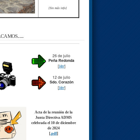
[Sin más info]
AMOS......
26 de julio
Peña Redonda
[
Ver
]
12 de julio
Sdo. Corazón
[
Ver
]
Acta de la reunión de la
Junta Directiva ADMS
celebrada el 10 de diciembre
de 2024
[
.pdf
]