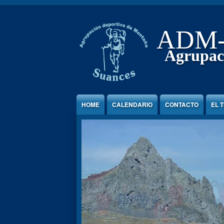
Jump to Content
ADM
Agrupac
HOME
CALENDARIO
CONTACTO
EL 