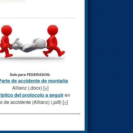
Solo para FEDERADOS:
Parte de accidente de montaña
Allianz (.docx) [
+
]
ríptico del protocolo a seguir
en
o de accidente (Allianz) (.pdf) [
+
]