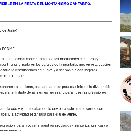
ISIBLE EN LA FIESTA DEL MONTAÑISMO CANTABRO.
 de Junio)
 la FCDME.
a la tradicional concentración de los montañeros cántabros y
partir una jornada en los parajes de la montaña, que en esta ocasión
desarrollo disfrutaremos de nuevo y a ser posible con mejores
el MONTE DOBRA.
menores de la misma, este adelanto es para que iniciéis la divulgación
eparar el listado de asistentes necesario para nuestras previsiones
istencia que vayáis recabando, lo enviéis a este mismo correo con
béis, la actividad está fijada para el
8 de Junio
.
tación para motivar a vuestros asociados y simpatizantes, cara a
erido deporte.