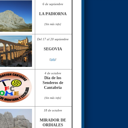
6 de septiembre
LA PADIORNA
[Sin más info]
Del 17 al 20 septiembre
SEGOVIA
[
info
]
4 de octubre
Día de los
Senderos de
Cantabria
[Sin más info]
18 de octubre
MIRADOR DE
ORDIALES