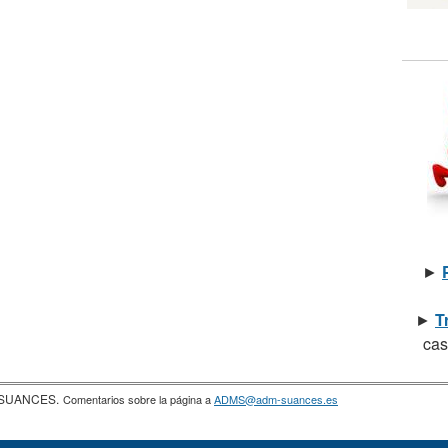
►
►
T
cas
a SUANCES.
Comentarios sobre la página a
ADMS@adm-suances.es