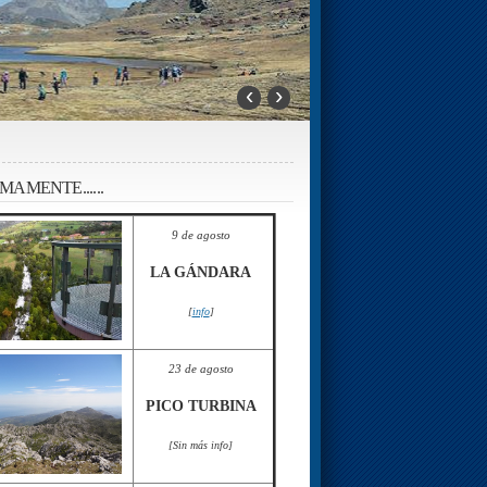
‹
›
MAMENTE......
9 de agosto
LA GÁNDARA
[
info
]
23 de agosto
PICO TURBINA
[Sin más info]