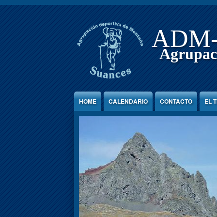
Jump to Content
ADM
Agrupac
HOME
CALENDARIO
CONTACTO
EL 