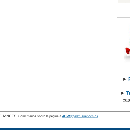
►
►
T
cas
a SUANCES.
Comentarios sobre la página a
ADMS@adm-suances.es