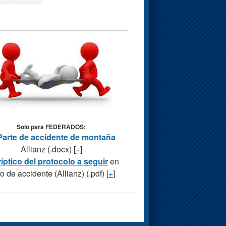
Solo para FEDERADOS:
Parte de accidente de montaña
Allianz (.docx) [
+
]
ríptico del protocolo a seguir
en
o de accidente (Allianz) (.pdf) [
+
]