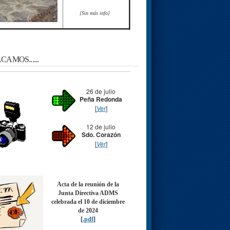
[Sin más info]
AMOS......
26 de julio
Peña Redonda
[
Ver
]
12 de julio
Sdo. Corazón
[
Ver
]
Acta de la reunión de la
Junta Directiva ADMS
celebrada el 10 de diciembre
de 2024
[
.pdf
]