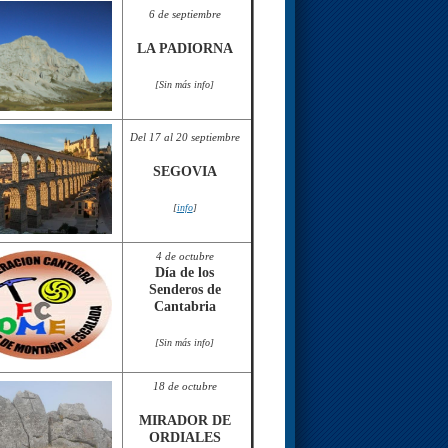
6 de septiembre
LA PADIORNA
[Sin más info]
Del 17 al 20 septiembre
SEGOVIA
[
info
]
4 de octubre
Día de los
Senderos de
Cantabria
[Sin más info]
18 de octubre
MIRADOR DE
ORDIALES