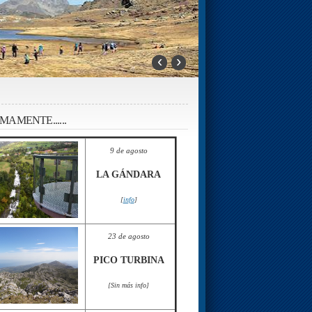
‹
›
MAMENTE......
9 de agosto
LA GÁNDARA
[
info
]
23 de agosto
PICO TURBINA
[Sin más info]