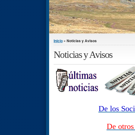
Se encuentra usted aquí
Inicio
» Noticias y Avisos
Noticias y Avisos
De los Soc
De otros