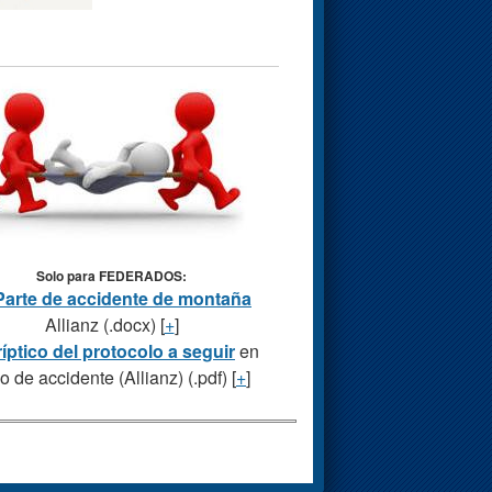
Solo para FEDERADOS:
Parte de accidente de montaña
Allianz (.docx) [
+
]
ríptico del protocolo a seguir
en
o de accidente (Allianz) (.pdf) [
+
]