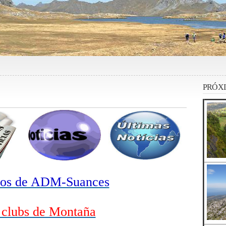
PRÓXI
ios de ADM-Suances
 clubs de Montaña