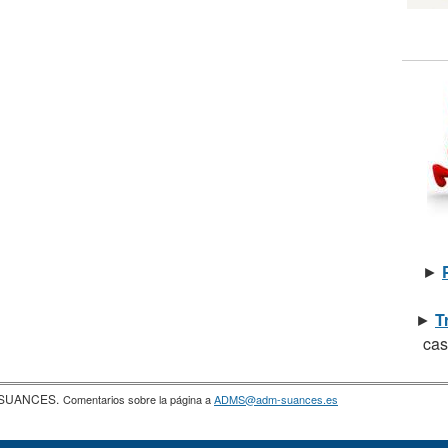
►
►
T
cas
a SUANCES.
Comentarios sobre la página a
ADMS@adm-suances.es