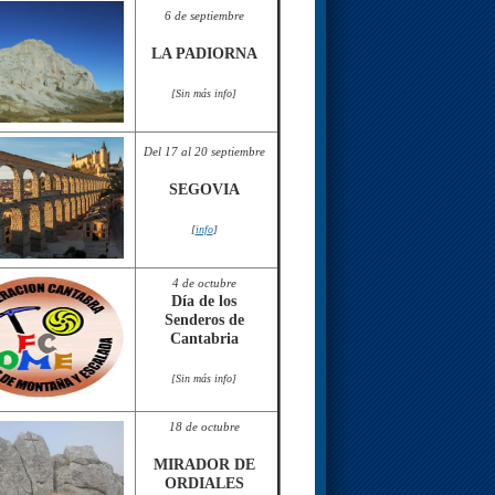
6 de septiembre
LA PADIORNA
[Sin más info]
Del 17 al 20 septiembre
SEGOVIA
[
info
]
4 de octubre
Día de los
Senderos de
Cantabria
[Sin más info]
18 de octubre
MIRADOR DE
ORDIALES