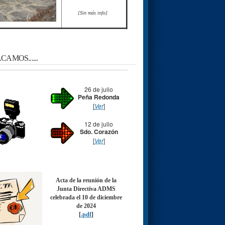
[Sin más info]
AMOS......
26 de julio
Peña Redonda
[
Ver
]
12 de julio
Sdo. Corazón
[
Ver
]
Acta de la reunión de la
Junta Directiva ADMS
celebrada el 10 de diciembre
de 2024
[
.pdf
]