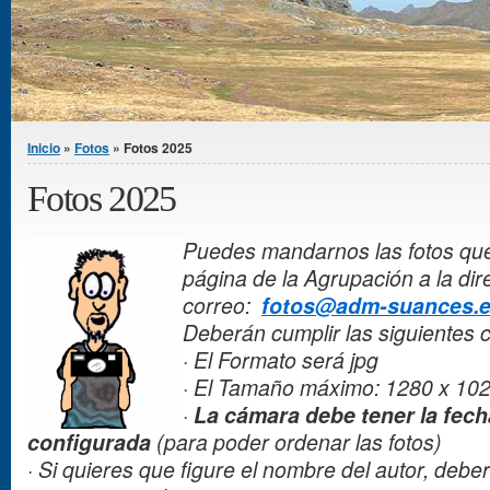
Se encuentra usted aquí
Inicio
»
Fotos
» Fotos 2025
Fotos 2025
Puedes mandarnos las fotos que
página de la Agrupación a la dir
correo:
fotos@adm-suances.
Deberán cumplir las siguientes c
· El Formato será jpg
·
El Tamaño máximo: 1280 x 10
·
La cámara debe tener la fech
configurada
(para poder ordenar las fotos)
·
Si quieres que figure el nombre del autor, deber