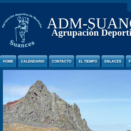
Jump to Content
ADM-SUAN
Agrupación Deport
HOME
CALENDARIO
CONTACTO
EL TIEMPO
ENLACES
F