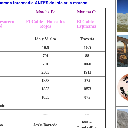
parada intermedia ANTES de iniciar la marcha
:
Marcha B:
Marcha C:
esorero -
El Cable - Horcados
El Cable -
é
Rojos
Espinama
Ida y Vuelta
Travesía
10,9
10,5
791
88
791
1060
2503
1911
1853
875
1853
1853
1853
875
min
---
---
---
---
José A.
bo
Jesús Barreda
Gandarillas