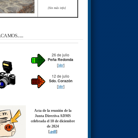
[Sin más info]
AMOS......
26 de julio
Peña Redonda
[
Ver
]
12 de julio
Sdo. Corazón
[
Ver
]
Acta de la reunión de la
Junta Directiva ADMS
celebrada el 10 de diciembre
de 2024
[
.pdf
]