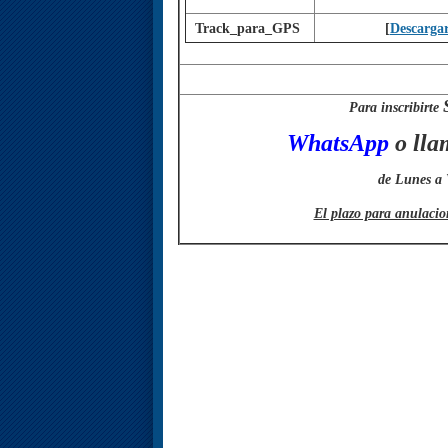
Track_para_GPS
[
Descarga
Para inscribirte
WhatsApp
o lla
de Lunes a 
El plazo para anulacion