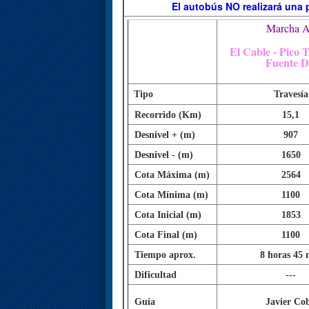
El autobús NO realizará una 
Marcha A
El Cable - Pico T
Fuente D
Tipo
Travesía
Recorrido (Km)
15,1
Desnivel + (m)
907
Desnivel - (m)
1650
Cota Máxima (m)
2564
Cota Mínima (m)
1100
Cota Inicial (m)
1853
Cota Final (m)
1100
Tiempo aprox.
8 horas 45 
Dificultad
---
Guía
Javier Co