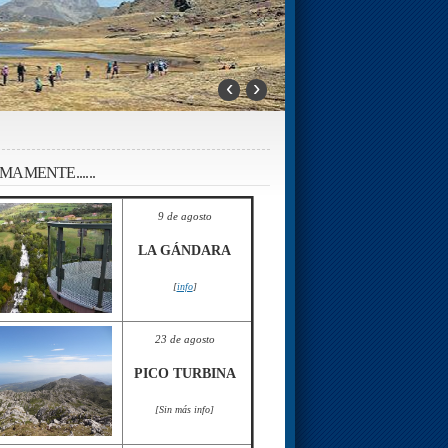
‹
›
MAMENTE......
9 de agosto
LA GÁNDARA
[
info
]
23 de agosto
PICO TURBINA
[Sin más info]