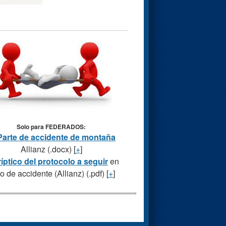
Solo para FEDERADOS:
Parte de accidente de montaña
Allianz (.docx) [
+
]
ríptico del protocolo a seguir
en
o de accidente (Allianz) (.pdf) [
+
]