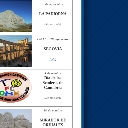
6 de septiembre
LA PADIORNA
[Sin más info]
Del 17 al 20 septiembre
SEGOVIA
[
info
]
4 de octubre
Día de los
Senderos de
Cantabria
[Sin más info]
18 de octubre
MIRADOR DE
ORDIALES