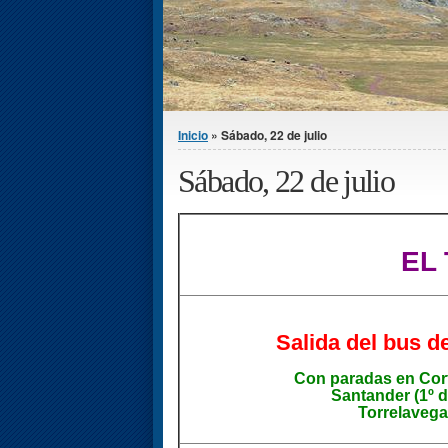
Se encuentra usted aquí
Inicio
» Sábado, 22 de julio
Sábado, 22 de julio
EL
Salida del bus d
Con paradas en Cort
Santander (1º d
Torrelavega 