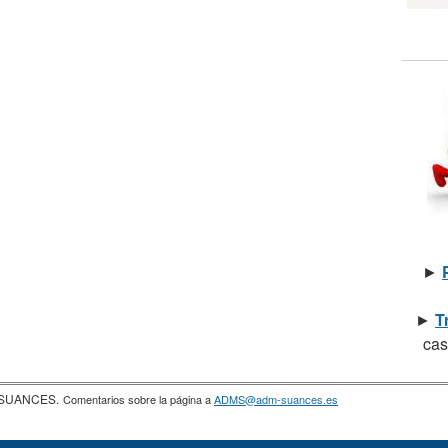
►
►
T
cas
a SUANCES.
Comentarios sobre la página a
ADMS@adm-suances.es