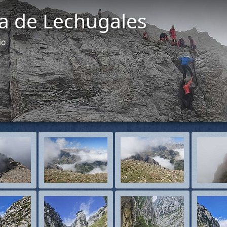
a de Lechugales
io
Empezar pase de dia