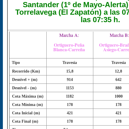
Santander (1º de Mayo-Alerta) 
Torrelavega (El Zapatón) a las 07
las 07:35 h.
Marcha A:
Marcha B:
Ortiguero-Peña
Ortiguero-Bra
Blanca-Carreña
Asiego-Carr
Tipo
Travesía
Travesía
Recorrido (Km)
15,8
12,8
Desnivel + (m)
914
642
Desnivel - (m)
1153
880
Cota Máxima (m)
1182
1000
Cota Mínima (m)
178
178
Cota Inicial (m)
421
421
Cota Final (m)
178
178