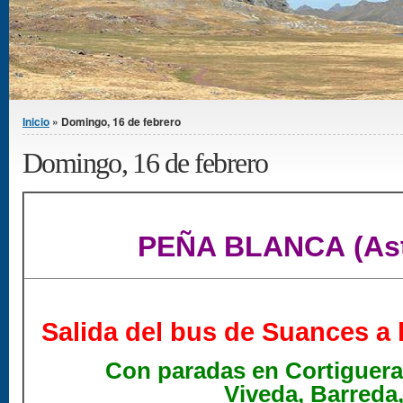
Se encuentra usted aquí
Inicio
» Domingo, 16 de febrero
Domingo, 16 de febrero
PEÑA BLANCA (Ast
Salida del bus de Suances a 
Con paradas en Cortiguera
Viveda, Barreda