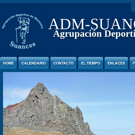
Jump to Content
ADM-SUAN
Agrupación Deport
HOME
CALENDARIO
CONTACTO
EL TIEMPO
ENLACES
F